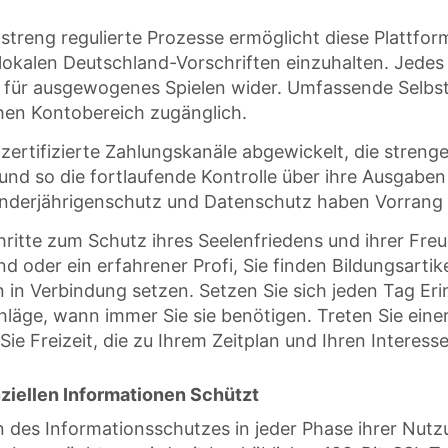
streng regulierte Prozesse ermöglicht diese Plattfo
 lokalen Deutschland-Vorschriften einzuhalten. Jedes 
nt für ausgewogenes Spielen wider. Umfassende Sel
hen Kontobereich zugänglich.
ertifizierte Zahlungskanäle abgewickelt, die streng
nd so die fortlaufende Kontrolle über ihre Ausgaben s
Minderjährigenschutz und Datenschutz haben Vorrang
itte zum Schutz ihres Seelenfriedens und ihrer Freu
 oder ein erfahrener Profi, Sie finden Bildungsartik
rn in Verbindung setzen. Setzen Sie sich jeden Tag Er
läge, wann immer Sie sie benötigen. Treten Sie einer
Sie Freizeit, die zu Ihrem Zeitplan und Ihren Interess
ziellen Informationen Schützt
n des Informationsschutzes in jeder Phase ihrer Nutz