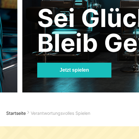
Sei Glüc
Bleib G
Jetzt spielen
Startseite
Verantwortungsvolles Spielen