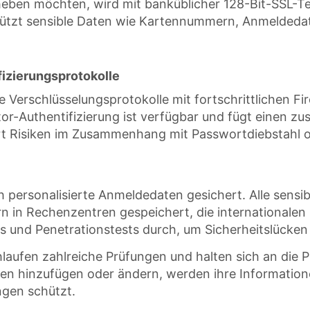
ben möchten, wird mit banküblicher 128-Bit-SSL-Tec
chützt sensible Daten wie Kartennummern, Anmeldeda
fizierungsprotokolle
 Verschlüsselungsprotokolle mit fortschrittlichen Fi
tor-Authentifizierung ist verfügbar und fügt einen zus
iert Risiken im Zusammenhang mit Passwortdiebstahl 
ch personalisierte Anmeldedaten gesichert. Alle sens
n in Rechenzentren gespeichert, die internationale
 und Penetrationstests durch, um Sicherheitslücken
rchlaufen zahlreiche Prüfungen und halten sich an di
n hinzufügen oder ändern, werden ihre Information
ngen schützt.