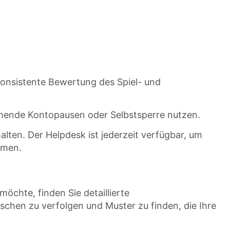
e konsistente Bewertung des Spiel- und
ehende Kontopausen oder Selbstsperre nutzen.
lten. Der Helpdesk ist jederzeit verfügbar, um
hmen.
öchte, finden Sie detaillierte
schen zu verfolgen und Muster zu finden, die Ihre