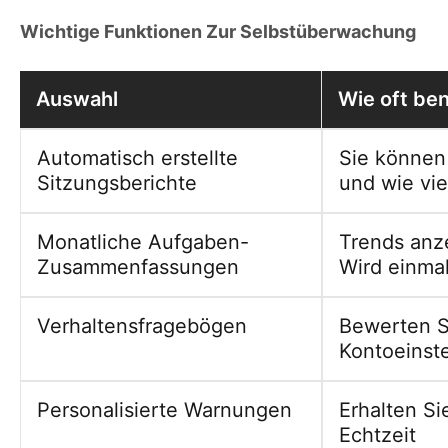
Wichtige Funktionen Zur Selbstüberwachung
Auswahl
Wie oft ben
Automatisch erstellte
Sie können 
Sitzungsberichte
und wie vie
Monatliche Aufgaben-
Trends anz
Zusammenfassungen
Wird einmal
Verhaltensfragebögen
Bewerten S
Kontoeinst
Personalisierte Warnungen
Erhalten S
Echtzeit