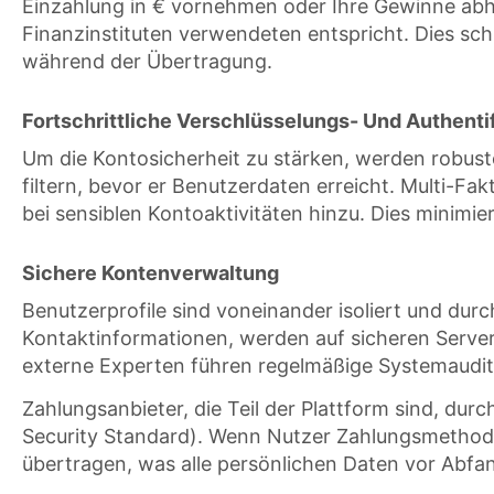
Einzahlung in € vornehmen oder Ihre Gewinne abhe
Finanzinstituten verwendeten entspricht. Dies s
während der Übertragung.
Fortschrittliche Verschlüsselungs- Und Authenti
Um die Kontosicherheit zu stärken, werden robuste
filtern, bevor er Benutzerdaten erreicht. Multi-Fak
bei sensiblen Kontoaktivitäten hinzu. Dies minim
Sichere Kontenverwaltung
Benutzerprofile sind voneinander isoliert und dur
Kontaktinformationen, werden auf sicheren Server
externe Experten führen regelmäßige Systemaudits
Zahlungsanbieter, die Teil der Plattform sind, du
Security Standard). Wenn Nutzer Zahlungsmethode
übertragen, was alle persönlichen Daten vor Abfa