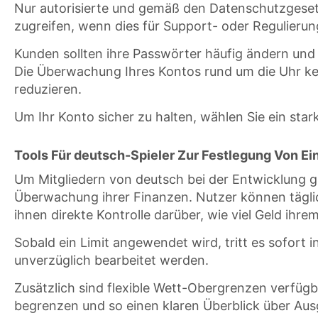
Nur autorisierte und gemäß den Datenschutzgeset
zugreifen, wenn dies für Support- oder Regulierun
Kunden sollten ihre Passwörter häufig ändern und 
Die Überwachung Ihres Kontos rund um die Uhr ke
reduzieren.
Um Ihr Konto sicher zu halten, wählen Sie ein st
Tools Für deutsch-Spieler Zur Festlegung Von Ei
Um Mitgliedern von deutsch bei der Entwicklung gu
Überwachung ihrer Finanzen. Nutzer können täglic
ihnen direkte Kontrolle darüber, wie viel Geld ihre
Sobald ein Limit angewendet wird, tritt es sofor
unverzüglich bearbeitet werden.
Zusätzlich sind flexible Wett-Obergrenzen verfüg
begrenzen und so einen klaren Überblick über Au