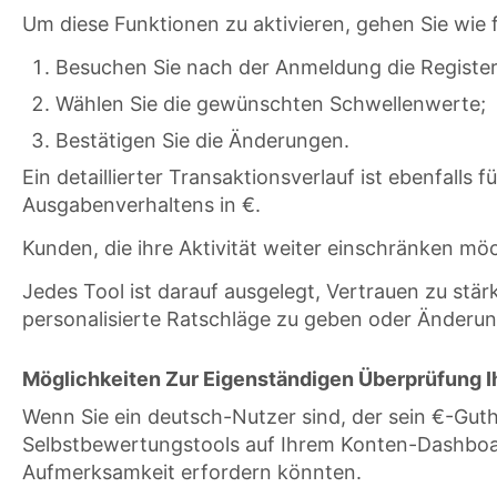
Um diese Funktionen zu aktivieren, gehen Sie wie f
Besuchen Sie nach der Anmeldung die Registerk
Wählen Sie die gewünschten Schwellenwerte;
Bestätigen Sie die Änderungen.
Ein detaillierter Transaktionsverlauf ist ebenfall
Ausgabenverhaltens in €.
Kunden, die ihre Aktivität weiter einschränken m
Jedes Tool ist darauf ausgelegt, Vertrauen zu stä
personalisierte Ratschläge zu geben oder Änderun
Möglichkeiten Zur Eigenständigen Überprüfung 
Wenn Sie ein deutsch-Nutzer sind, der sein €-Guth
Selbstbewertungstools auf Ihrem Konten-Dashboard
Aufmerksamkeit erfordern könnten.